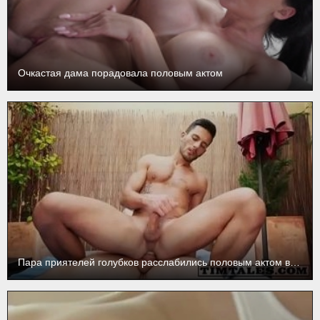
Очкастая дама порадовала половым актом
Пара приятелей голубков расслабились половым актом в спортивном комплексе