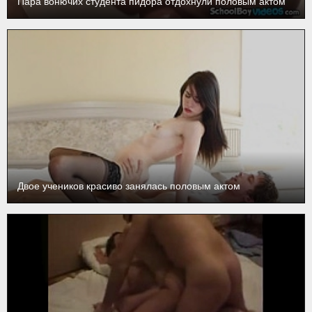
Пара вонючих студента пидора отдохнули половым актом
Двое учеников красиво занялась половым актом